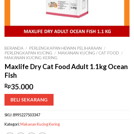
BERANDA
/
PERLENGKAPAN HEWAN PELIHARAAN
/
PERLENGKAPAN KUCING
/
MAKANAN KUCING / CAT FOOD
/
MAKANAN KUCING KERING
Maxlife Dry Cat Food Adult 1.1kg Ocean
Fish
35.000
Rp
BELI SEKARANG
SKU:
8995227503347
Kategori:
Makanan Kucing Kering