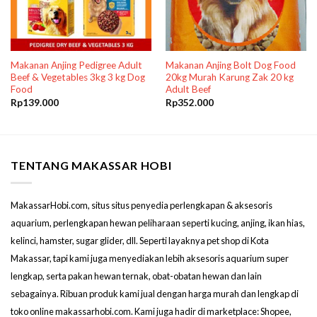
Makanan Anjing Pedigree Adult
Makanan Anjing Bolt Dog Food
Beef & Vegetables 3kg 3 kg Dog
20kg Murah Karung Zak 20 kg
Food
Adult Beef
Rp
139.000
Rp
352.000
TENTANG MAKASSAR HOBI
MakassarHobi.com, situs situs penyedia perlengkapan & aksesoris
aquarium, perlengkapan hewan peliharaan seperti kucing, anjing, ikan hias,
kelinci, hamster, sugar glider, dll. Seperti layaknya pet shop di Kota
Makassar, tapi kami juga menyediakan lebih aksesoris aquarium super
lengkap, serta pakan hewan ternak, obat-obatan hewan dan lain
sebagainya. Ribuan produk kami jual dengan harga murah dan lengkap di
toko online makassarhobi.com. Kami juga hadir di marketplace: Shopee,