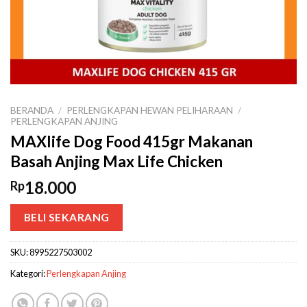
BERANDA
/
PERLENGKAPAN HEWAN PELIHARAAN
/
PERLENGKAPAN ANJING
MAXlife Dog Food 415gr Makanan
Basah Anjing Max Life Chicken
18.000
Rp
BELI SEKARANG
SKU:
8995227503002
Kategori:
Perlengkapan Anjing