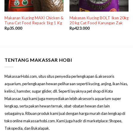
Makanan Kucing MAXI Chicken &
Makanan Kucing BOLT Ikan 20kg
Tuna Cat Food Repack 1kg 1 Kg
20 kg Cat Food Karungan Zak
Rp
35.000
Rp
423.000
TENTANG MAKASSAR HOBI
MakassarHobi.com, situs situs penyedia perlengkapan & aksesoris
aquarium, perlengkapan hewan peliharaan seperti kucing, anjing, ikan hias,
kelinci, hamster, sugar glider, dll. Seperti layaknya pet shop di Kota
Makassar, tapi kami juga menyediakan lebih aksesoris aquarium super
lengkap, serta pakan hewan ternak, obat-obatan hewan dan lain
sebagainya. Ribuan produk kami jual dengan harga murah dan lengkap di
toko online makassarhobi.com. Kami juga hadir di marketplace: Shopee,
Tokopedia, dan Bukalapak.