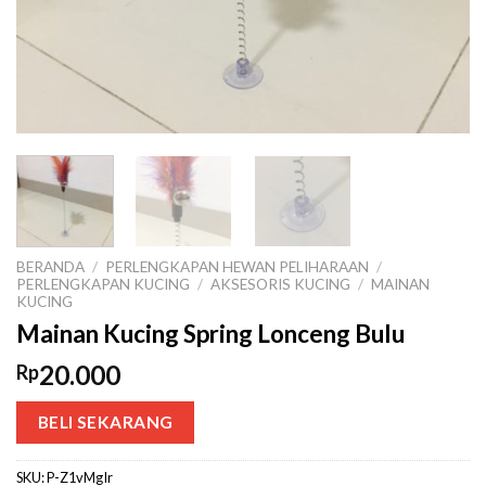
BERANDA
/
PERLENGKAPAN HEWAN PELIHARAAN
/
PERLENGKAPAN KUCING
/
AKSESORIS KUCING
/
MAINAN
KUCING
Mainan Kucing Spring Lonceng Bulu
20.000
Rp
BELI SEKARANG
SKU:
P-Z1vMgIr