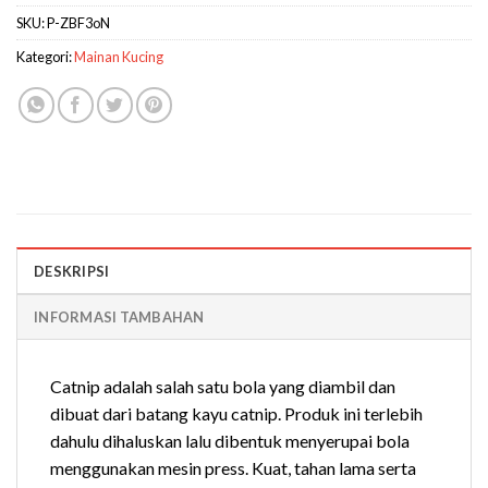
SKU:
P-ZBF3oN
Kategori:
Mainan Kucing
DESKRIPSI
INFORMASI TAMBAHAN
Catnip adalah salah satu bola yang diambil dan
dibuat dari batang kayu catnip. Produk ini terlebih
dahulu dihaluskan lalu dibentuk menyerupai bola
menggunakan mesin press. Kuat, tahan lama serta