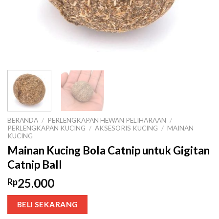
BERANDA
/
PERLENGKAPAN HEWAN PELIHARAAN
/
PERLENGKAPAN KUCING
/
AKSESORIS KUCING
/
MAINAN
KUCING
Mainan Kucing Bola Catnip untuk Gigitan
Catnip Ball
25.000
Rp
BELI SEKARANG