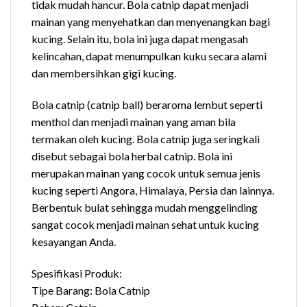
tidak mudah hancur. Bola catnip dapat menjadi
mainan yang menyehatkan dan menyenangkan bagi
kucing. Selain itu, bola ini juga dapat mengasah
kelincahan, dapat menumpulkan kuku secara alami
dan membersihkan gigi kucing.
Bola catnip (catnip ball) beraroma lembut seperti
menthol dan menjadi mainan yang aman bila
termakan oleh kucing. Bola catnip juga seringkali
disebut sebagai bola herbal catnip. Bola ini
merupakan mainan yang cocok untuk semua jenis
kucing seperti Angora, Himalaya, Persia dan lainnya.
Berbentuk bulat sehingga mudah menggelinding
sangat cocok menjadi mainan sehat untuk kucing
kesayangan Anda.
Spesifikasi Produk:
Tipe Barang: Bola Catnip