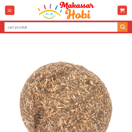
Skip
to
content
Pencarian
untuk: