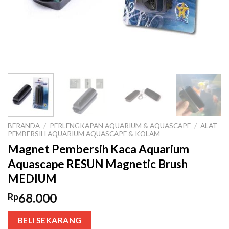
BERANDA
/
PERLENGKAPAN AQUARIUM & AQUASCAPE
/
ALAT
PEMBERSIH AQUARIUM AQUASCAPE & KOLAM
Magnet Pembersih Kaca Aquarium
Aquascape RESUN Magnetic Brush
MEDIUM
68.000
Rp
BELI SEKARANG