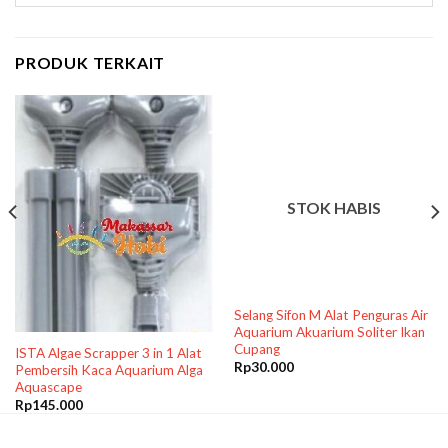
PRODUK TERKAIT
STOK HABIS
Selang Sifon M Alat Penguras Air
Aquarium Akuarium Soliter Ikan
Cupang
ISTA Algae Scrapper 3 in 1 Alat
Rp
30.000
Pembersih Kaca Aquarium Alga
Aquascape
Rp
145.000