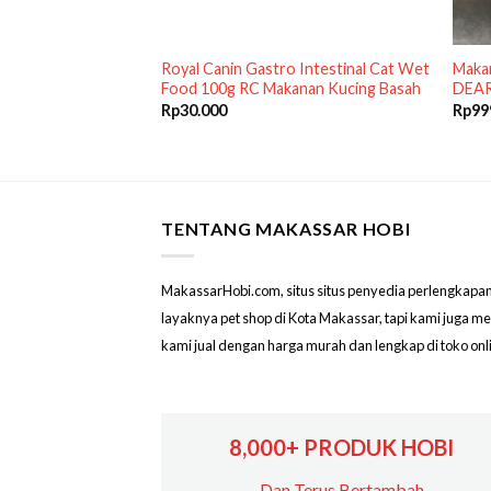
asah Saset
Royal Canin Gastro Intestinal Cat Wet
Maka
achet Rasa Tuna
Food 100g RC Makanan Kucing Basah
DEAR
Rp
30.000
Rp
99
TENTANG MAKASSAR HOBI
MakassarHobi.com, situs situs penyedia perlengkapan & 
layaknya pet shop di Kota Makassar, tapi kami juga 
kami jual dengan harga murah dan lengkap di toko on
8,000+ PRODUK HOBI
Dan Terus Bertambah