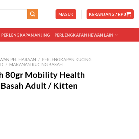
MASUK
KERANJANG /
RP
0
PERLENGKAPAN ANJING
PERLENGKAPAN HEWAN LAIN
WAN PELIHARAAN
/
PERLENGKAPAN KUCING
OD
/
MAKANAN KUCING BASAH
 80gr Mobility Health
Basah Adult / Kitten