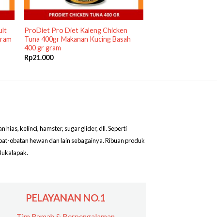
lt
ProDiet Pro Diet Kaleng Chicken
gram
Tuna 400gr Makanan Kucing Basah
400 gr gram
Rp
21.000
as, kelinci, hamster, sugar glider, dll. Seperti
obat-obatan hewan dan lain sebagainya. Ribuan produk
Bukalapak.
PELAYANAN NO.1
Tim Ramah & Berpengalaman