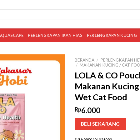
AQUASCAPE
PERLENGKAPAN IKAN HIAS
PERLENGKAPAN KUCING
BERANDA
/
PERLENGKAPAN HE
/
MAKANAN KUCING / CAT FO
LOLA & CO Pouch
Makanan Kucing 
Wet Cat Food
6.000
Rp
BELI SEKARANG
SKU:
8859601031089