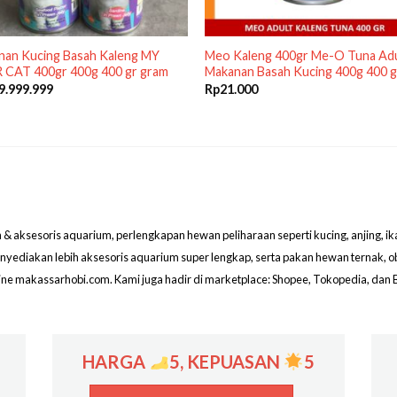
nan Kucing Basah Kaleng MY
Meo Kaleng 400gr Me-O Tuna Adu
 CAT 400gr 400g 400 gr gram
Makanan Basah Kucing 400g 400 
9.999.999
Rp
21.000
aksesoris aquarium, perlengkapan hewan peliharaan seperti kucing, anjing, ikan hi
menyediakan lebih aksesoris aquarium super lengkap, serta pakan hewan ternak, 
line makassarhobi.com. Kami juga hadir di marketplace: Shopee, Tokopedia, dan 
HARGA
5, KEPUASAN
5