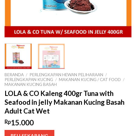
BERANDA
/
PERLENGKAPAN HEWAN PELIHARAAN
/
PERLENGKAPAN KUCING
/
MAKANAN KUCING / CAT FOOD
/
MAKANAN KUCING BASAH
LOLA & CO Kaleng 400gr Tuna with
Seafood in jelly Makanan Kucing Basah
Adult Cat Wet
15.000
Rp
BELI SEKARANG