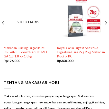
STOK HABIS
Makanan Kucing Organik IM
Royal Canin Digest Sensitive
ORGANIC Growth Adult IMO
Digestive Care 2kg 2 kg Makanan
GA 1,8 1.8 kg 1,8kg
Kucing RC
Rp
126.000
Rp
360.000
TENTANG MAKASSAR HOBI
MakassarHobi.com, situs situs penyedia perlengkapan & aksesoris
aquarium, perlengkapan hewan peliharaan seperti kucing, anjing, ikan hias,
kelinci, hamster, sugar glider, dll. Seperti layaknya pet shop di Kota