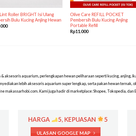
l Lint Roller BRIGHT Isi Ulang
Olive Care REFILL POCKET
rsih Bulu Kucing Anjing Hewan
Pembersih Bulu Kucing Anjing
Portable Refill
.000
Rp
11.000
aksesoris aquarium, perlengkapan hewan peliharaan seperti kucing, anjing, ikan hi
menyediakan lebih aksesoris aquarium super lengkap, serta pakan hewan ternak, 
line makassarhobi.com. Kami juga hadir di marketplace: Shopee, Tokopedia, dan 
HARGA
5, KEPUASAN
5
ULASAN GOOGLE MAP