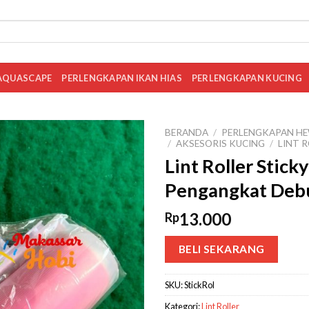
AQUASCAPE
PERLENGKAPAN IKAN HIAS
PERLENGKAPAN KUCING
BERANDA
/
PERLENGKAPAN HE
/
AKSESORIS KUCING
/
LINT 
Lint Roller Stic
Pengangkat Deb
13.000
Rp
BELI SEKARANG
SKU:
StickRol
Kategori:
Lint Roller