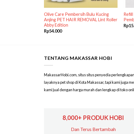
 Alat Rol
Olive Care Pembersih Bulu Kucing
Refil
cing Anjing Hewan
Anjing PET HAIR REMOVAL Lint Roller
Pembe
Abby Edition
Rp
15
Rp
54.000
TENTANG MAKASSAR HOBI
MakassarHobi.com, situs situs penyedia perlengkapan & 
layaknya pet shop di Kota Makassar, tapi kami juga 
kami jual dengan harga murah dan lengkap di toko on
8,000+ PRODUK HOBI
Dan Terus Bertambah