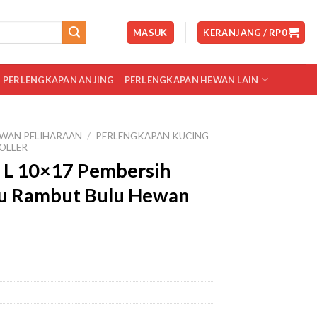
MASUK
KERANJANG /
RP
0
PERLENGKAPAN ANJING
PERLENGKAPAN HEWAN LAIN
WAN PELIHARAAN
/
PERLENGKAPAN KUCING
ROLLER
ky L 10×17 Pembersih
u Rambut Bulu Hewan