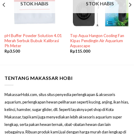
STOK HABIS
STOK HABIS
pH Buffer Powder Solution 4.01
Top Aqua Hangon Cooling Fan
Merah Serbuk Bubuk Kalibrasi
Kipas Pendingin Air Aquarium
Ph Meter
Aquascape
Rp
3.500
Rp
115.000
TENTANG MAKASSAR HOBI
MakassarHobi.com, situs situs penyedia perlengkapan & aksesoris
aquarium, perlengkapan hewan peliharaan seperti kucing, anjing, ikan hias,
kelinci, hamster, sugar glider, dll. Seperti layaknya pet shop di Kota
Makassar, tapi kami juga menyediakan lebih aksesoris aquarium super
lengkap, serta pakan hewan ternak, obat-obatan hewan dan lain
sebagainya. Ribuan produk kami jual dengan harga murah dan lengkap di