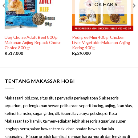
STOK HABIS
Dog Choize Adult Beef 800gr
Pedigree Mini 400gr Chicken
Makanan Anjing Repack Choise
Liver Vegetable Makanan Anjing
Choice 800 gr
Kering 400g
Rp
17.000
Rp
29.000
TENTANG MAKASSAR HOBI
MakassarHobi.com, situs situs penyedia perlengkapan & aksesoris
aquarium, perlengkapan hewan peliharaan seperti kucing, anjing, ikan hias,
kelinci, hamster, sugar glider, dll. Seperti layaknya pet shop di Kota
Makassar, tapi kami juga menyediakan lebih aksesoris aquarium super
lengkap, serta pakan hewan ternak, obat-obatan hewan dan lain
sebagainya. Ribuan produk kami jual dengan harga murah dan lengkap di