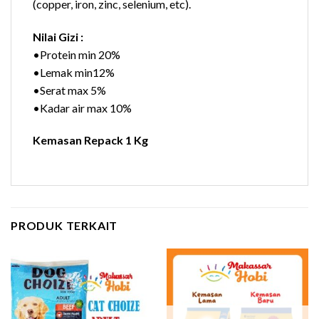
(copper, iron, zinc, selenium, etc).
Nilai Gizi :
•Protein min 20%
•Lemak min12%
•Serat max 5%
•Kadar air max 10%
Kemasan Repack 1 Kg
PRODUK TERKAIT