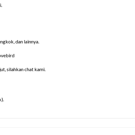
.
ngkok, dan lainnya.
lovebird
ut, silahkan chat kami.
).