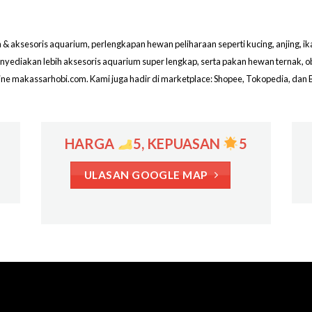
aksesoris aquarium, perlengkapan hewan peliharaan seperti kucing, anjing, ikan hi
menyediakan lebih aksesoris aquarium super lengkap, serta pakan hewan ternak, 
line makassarhobi.com. Kami juga hadir di marketplace: Shopee, Tokopedia, dan 
HARGA
5, KEPUASAN
5
ULASAN GOOGLE MAP