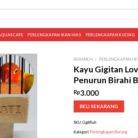
AQUASCAPE
PERLENGKAPAN IKAN HIAS
PERLENGKAPAN KUCING
BERANDA
/
PERLENGKAPAN HE
Kayu Gigitan Lov
Penurun Birahi 
3.000
Rp
BELI SEKARANG
SKU:
GgitRuh
Kategori:
Perlengkapan Burung