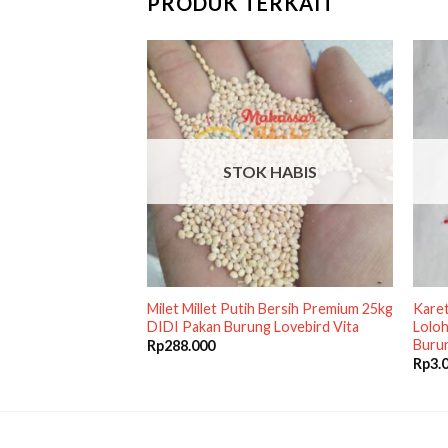
PRODUK TERKAIT
STOK HABIS
100ml Obat Vitamin
Milet Millet Putih Bersih Premium 25kg
Karet
rung Molting 100 ml
DIDI Pakan Burung Lovebird Vita
Lolo
Buru
Rp
288.000
Rp
3.