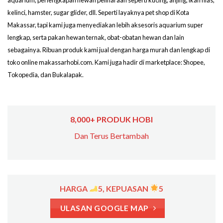
aquarium, perlengkapan hewan peliharaan seperti kucing, anjing, ikan hias,
kelinci, hamster, sugar glider, dll. Seperti layaknya pet shop di Kota
Makassar, tapi kami juga menyediakan lebih aksesoris aquarium super
lengkap, serta pakan hewan ternak, obat-obatan hewan dan lain
sebagainya. Ribuan produk kami jual dengan harga murah dan lengkap di
toko online makassarhobi.com. Kami juga hadir di marketplace: Shopee,
Tokopedia, dan Bukalapak.
8,000+ PRODUK HOBI
Dan Terus Bertambah
HARGA
5, KEPUASAN
5
ULASAN GOOGLE MAP