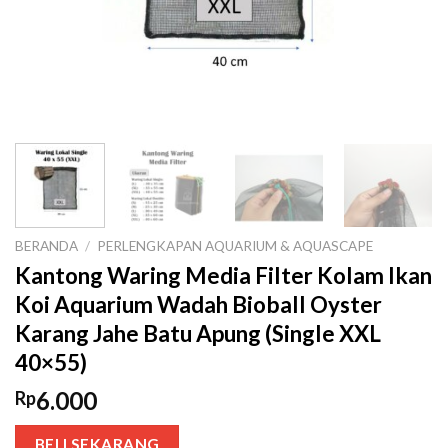
BERANDA
/
PERLENGKAPAN AQUARIUM & AQUASCAPE
Kantong Waring Media Filter Kolam Ikan
Koi Aquarium Wadah Bioball Oyster
Karang Jahe Batu Apung (Single XXL
40×55)
6.000
Rp
BELI SEKARANG