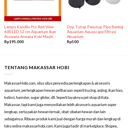
Lampu Kandila Pro Red View
Dop Tutup Penutup Pipa Bening
600 LED 52 cm Aquarium Ikan
Aquarium Aquascape Filtrasi
Arowana Arwana Koki Mayin
Akuarium
Rp
195.000
Rp
500
TENTANG MAKASSAR HOBI
MakassarHobi.com, situs situs penyedia perlengkapan & aksesoris
aquarium, perlengkapan hewan peliharaan seperti kucing, anjing, ikan hias,
kelinci, hamster, sugar glider, dll. Seperti layaknya pet shop di Kota
Makassar, tapi kami juga menyediakan lebih aksesoris aquarium super
lengkap, serta pakan hewan ternak, obat-obatan hewan dan lain
sebagainya. Ribuan produk kami jual dengan harga murah dan lengkap di
toko online makassarhobi.com. Kami juga hadir di marketplace: Shopee,