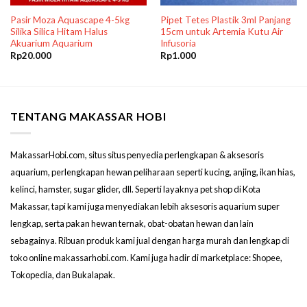
Pasir Moza Aquascape 4-5kg
Pipet Tetes Plastik 3ml Panjang
Silika Silica Hitam Halus
15cm untuk Artemia Kutu Air
Akuarium Aquarium
Infusoria
Rp
20.000
Rp
1.000
TENTANG MAKASSAR HOBI
MakassarHobi.com, situs situs penyedia perlengkapan & aksesoris
aquarium, perlengkapan hewan peliharaan seperti kucing, anjing, ikan hias,
kelinci, hamster, sugar glider, dll. Seperti layaknya pet shop di Kota
Makassar, tapi kami juga menyediakan lebih aksesoris aquarium super
lengkap, serta pakan hewan ternak, obat-obatan hewan dan lain
sebagainya. Ribuan produk kami jual dengan harga murah dan lengkap di
toko online makassarhobi.com. Kami juga hadir di marketplace: Shopee,
Tokopedia, dan Bukalapak.