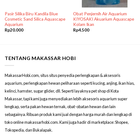
Pasir Silika Biru Kandila Blue
Obat Penjernih Air Aquarium
Cosmetic Sand Silica Aquascape
KIYOSAKI Akuarium Aquascape
Aquarium
Kolam Ikan
Rp
20.000
Rp
4.500
TENTANG MAKASSAR HOBI
MakassarHobi.com, situs situs penyedia perlengkapan & aksesoris
aquarium, perlengkapan hewan peliharaan seperti kucing, anjing, ikan hias,
kelinci, hamster, sugar glider, dll. Seperti layaknya pet shop di Kota
Makassar, tapi kami juga menyediakan lebih aksesoris aquarium super
lengkap, serta pakan hewan ternak, obat-obatan hewan dan lain
sebagainya. Ribuan produk kami jual dengan harga murah dan lengkap di
toko online makassarhobi.com. Kami juga hadir di marketplace: Shopee,
Tokopedia, dan Bukalapak.