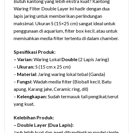
Butuh kantong yang lebih ekstra kuat? Kantong
Waring Filter Double Layer ini hadir dengan dua
lapis jaring untuk memberikan perlindungan
maksimal. Ukuran S (15×25 cm) sangat ideal untuk
penggunaan di aquarium, filter box kecil, atau untuk
memisahkan media filter tertentu di dalam chamber.
Spesifikasi Produk:
– Varian:
Waring Lokal
Double
(2 Lapis Jaring)
–
Ukuran:
S (15 cm x 25 cm)
–
Material:
Jaring waring lokal tebal (Ganda)
–
Fungsi:
Wadah media filter (Bioball kecil, Batu
apung, Karang jahe, Ceramic ring, dll)
–
Kelengkapan:
Sudah termasuk tali pengikat/serut
yang kuat.
Kelebihan Produk:
– Double Layer (Dua Lapis):
Jauh lebih kuat dan awet dibandingkan model single.