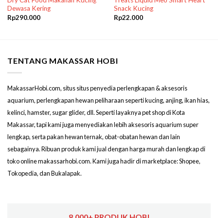
Dry Cat Food Makanan Kucing
Treats Liquid Meo Smart Heart
Dewasa Kering
Snack Kucing
Rp
290.000
Rp
22.000
TENTANG MAKASSAR HOBI
MakassarHobi.com, situs situs penyedia perlengkapan & aksesoris
aquarium, perlengkapan hewan peliharaan seperti kucing, anjing, ikan hias,
kelinci, hamster, sugar glider, dll. Seperti layaknya pet shop di Kota
Makassar, tapi kami juga menyediakan lebih aksesoris aquarium super
lengkap, serta pakan hewan ternak, obat-obatan hewan dan lain
sebagainya. Ribuan produk kami jual dengan harga murah dan lengkap di
toko online makassarhobi.com. Kami juga hadir di marketplace: Shopee,
Tokopedia, dan Bukalapak.
8,000+ PRODUK HOBI