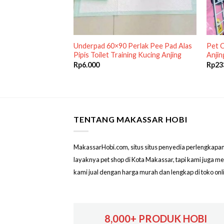
t Kotak Kecil BOOM
Underpad 60×90 Perlak Pee Pad Alas
Pet C
elinci Burung
Pipis Toilet Training Kucing Anjing
Anjin
Rp
6.000
Rp
23
TENTANG MAKASSAR HOBI
MakassarHobi.com, situs situs penyedia perlengkapan & 
layaknya pet shop di Kota Makassar, tapi kami juga 
kami jual dengan harga murah dan lengkap di toko on
8,000+ PRODUK HOBI