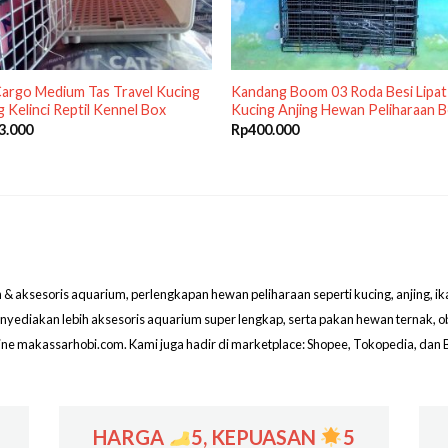
argo Medium Tas Travel Kucing
Kandang Boom 03 Roda Besi Lipat
g Kelinci Reptil Kennel Box
Kucing Anjing Hewan Peliharaan 
3.000
Rp
400.000
aksesoris aquarium, perlengkapan hewan peliharaan seperti kucing, anjing, ikan hi
menyediakan lebih aksesoris aquarium super lengkap, serta pakan hewan ternak, 
line makassarhobi.com. Kami juga hadir di marketplace: Shopee, Tokopedia, dan 
HARGA
5, KEPUASAN
5