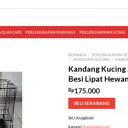
AQUASCAPE
PERLENGKAPAN IKAN HIAS
PERLENGKAPAN KUCING
BERANDA
/
PERLENGKAPAN HE
/
AKSESORIS KUCING
/
KANDA
Kandang Kucing 
Besi Lipat Hewan
175.000
Rp
BELI SEKARANG
SKU:
Kndgbls60
Kategori:
Kandang Kucing