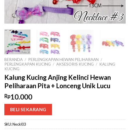
BERANDA
/
PERLENGKAPAN HEWAN PELIHARAAN
/
PERLENGKAPAN KUCING
/
AKSESORIS KUCING
/
KALUNG
KUCING
Kalung Kucing Anjing Kelinci Hewan
Peliharaan Pita + Lonceng Unik Lucu
10.000
Rp
BELI SEKARANG
SKU:
Neckl03