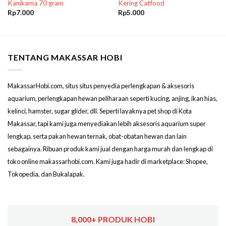
Kanikama 70 gram
Kering Catfood
Rp
7.000
Rp
5.000
TENTANG MAKASSAR HOBI
MakassarHobi.com, situs situs penyedia perlengkapan & aksesoris
aquarium, perlengkapan hewan peliharaan seperti kucing, anjing, ikan hias,
kelinci, hamster, sugar glider, dll. Seperti layaknya pet shop di Kota
Makassar, tapi kami juga menyediakan lebih aksesoris aquarium super
lengkap, serta pakan hewan ternak, obat-obatan hewan dan lain
sebagainya. Ribuan produk kami jual dengan harga murah dan lengkap di
toko online makassarhobi.com. Kami juga hadir di marketplace: Shopee,
Tokopedia, dan Bukalapak.
8,000+ PRODUK HOBI