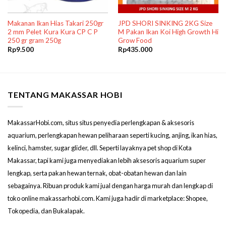
Makanan Ikan Hias Takari 250gr
JPD SHORI SINKING 2KG Size
2 mm Pelet Kura Kura CP C P
M Pakan Ikan Koi High Growth Hi
250 gr gram 250g
Grow Food
Rp
9.500
Rp
435.000
TENTANG MAKASSAR HOBI
MakassarHobi.com, situs situs penyedia perlengkapan & aksesoris
aquarium, perlengkapan hewan peliharaan seperti kucing, anjing, ikan hias,
kelinci, hamster, sugar glider, dll. Seperti layaknya pet shop di Kota
Makassar, tapi kami juga menyediakan lebih aksesoris aquarium super
lengkap, serta pakan hewan ternak, obat-obatan hewan dan lain
sebagainya. Ribuan produk kami jual dengan harga murah dan lengkap di
toko online makassarhobi.com. Kami juga hadir di marketplace: Shopee,
Tokopedia, dan Bukalapak.