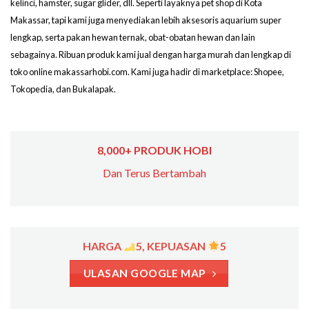
kelinci, hamster, sugar glider, dll. Seperti layaknya pet shop di Kota
Makassar, tapi kami juga menyediakan lebih aksesoris aquarium super
lengkap, serta pakan hewan ternak, obat-obatan hewan dan lain
sebagainya. Ribuan produk kami jual dengan harga murah dan lengkap di
toko online makassarhobi.com. Kami juga hadir di marketplace: Shopee,
Tokopedia, dan Bukalapak.
8,000+ PRODUK HOBI
Dan Terus Bertambah
HARGA
5, KEPUASAN
5
ULASAN GOOGLE MAP