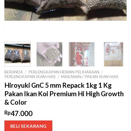
BERANDA
/
PERLENGKAPAN HEWAN PELIHARAAN
/
PERLENGKAPAN IKAN HIAS
/
MAKANAN / PAKAN IKAN HIAS
Hiroyuki GnC 5 mm Repack 1kg 1 Kg
Pakan Ikan Koi Premium Hi High Growth
& Color
47.000
Rp
BELI SEKARANG