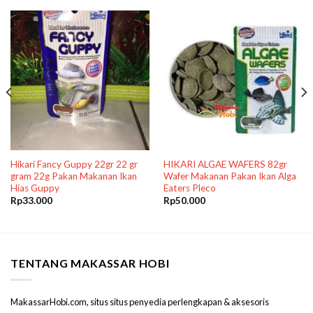
Hikari Fancy Guppy 22gr 22 gr
HIKARI ALGAE WAFERS 82gr
gram 22g Pakan Makanan Ikan
Wafer Makanan Pakan Ikan Alga
Hias Guppy
Eaters Pleco
Rp
33.000
Rp
50.000
TENTANG MAKASSAR HOBI
MakassarHobi.com, situs situs penyedia perlengkapan & aksesoris