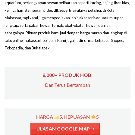
aquarium, perlengkapan hewan peliharaan seperti kucing, anjing, ikan hias,
kelinci, hamster, sugar glider, dll. Seperti layaknya pet shop di Kota
Makassar, tapi kami juga menyediakan lebih aksesoris aquarium super
lengkap, serta pakan hewan ternak, obat-obatan hewan dan lain
sebagainya. Ribuan produk kami jual dengan harga murah dan lengkap di
toko online makassarhobi.com. Kami juga hadir di marketplace: Shopee,
Tokopedia, dan Bukalapak.
8,000+ PRODUK HOBI
Dan Terus Bertambah
HARGA
5, KEPUASAN
5
ULASAN GOOGLE MAP