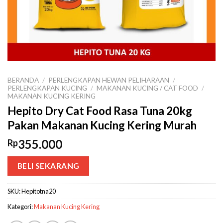
BERANDA
/
PERLENGKAPAN HEWAN PELIHARAAN
/
PERLENGKAPAN KUCING
/
MAKANAN KUCING / CAT FOOD
/
MAKANAN KUCING KERING
Hepito Dry Cat Food Rasa Tuna 20kg
Pakan Makanan Kucing Kering Murah
355.000
Rp
BELI SEKARANG
SKU:
Hepitotna20
Kategori:
Makanan Kucing Kering