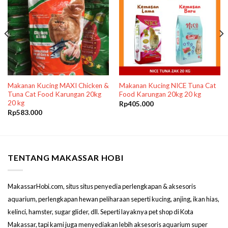
Makanan Kucing MAXI Chicken &
Makanan Kucing NICE Tuna Cat
Tuna Cat Food Karungan 20kg
Food Karungan 20kg 20 kg
20 kg
Rp
405.000
Rp
583.000
TENTANG MAKASSAR HOBI
MakassarHobi.com, situs situs penyedia perlengkapan & aksesoris
aquarium, perlengkapan hewan peliharaan seperti kucing, anjing, ikan hias,
kelinci, hamster, sugar glider, dll. Seperti layaknya pet shop di Kota
Makassar, tapi kami juga menyediakan lebih aksesoris aquarium super