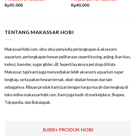
Rp
95.000
Rp
40.000
TENTANG MAKASSAR HOBI
MakassarHobi.com, situs situs penyedia perlengkapan & aksesoris
aquarium, perlengkapan hewan peliharaan seperti kucing, anjing, ikan hias,
kelinci, hamster, sugar glider, dll. Seperti layaknya pet shop di Kota
Makassar, tapi kami juga menyediakan lebih aksesoris aquarium super
lengkap, serta pakan hewan ternak, obat-obatan hewan dan lain
sebagainya. Ribuan produk kami jual dengan harga murah dan lengkap di
toko online makassarhobi.com. Kami juga hadir di marketplace: Shopee,
Tokopedia, dan Bukalapak.
8,000+ PRODUK HOBI