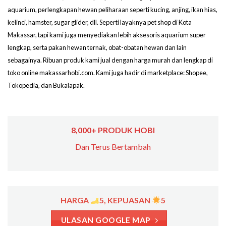
aquarium, perlengkapan hewan peliharaan seperti kucing, anjing, ikan hias,
kelinci, hamster, sugar glider, dll. Seperti layaknya pet shop di Kota
Makassar, tapi kami juga menyediakan lebih aksesoris aquarium super
lengkap, serta pakan hewan ternak, obat-obatan hewan dan lain
sebagainya. Ribuan produk kami jual dengan harga murah dan lengkap di
toko online makassarhobi.com. Kami juga hadir di marketplace: Shopee,
Tokopedia, dan Bukalapak.
8,000+ PRODUK HOBI
Dan Terus Bertambah
HARGA
5, KEPUASAN
5
ULASAN GOOGLE MAP