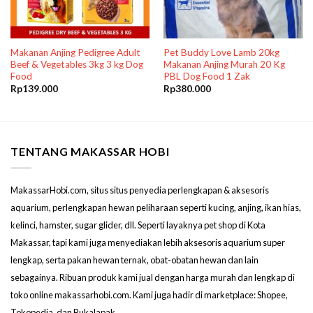
Makanan Anjing Pedigree Adult
Pet Buddy Love Lamb 20kg
Beef & Vegetables 3kg 3 kg Dog
Makanan Anjing Murah 20 Kg
Food
PBL Dog Food 1 Zak
Rp
139.000
Rp
380.000
TENTANG MAKASSAR HOBI
MakassarHobi.com, situs situs penyedia perlengkapan & aksesoris
aquarium, perlengkapan hewan peliharaan seperti kucing, anjing, ikan hias,
kelinci, hamster, sugar glider, dll. Seperti layaknya pet shop di Kota
Makassar, tapi kami juga menyediakan lebih aksesoris aquarium super
lengkap, serta pakan hewan ternak, obat-obatan hewan dan lain
sebagainya. Ribuan produk kami jual dengan harga murah dan lengkap di
toko online makassarhobi.com. Kami juga hadir di marketplace: Shopee,
Tokopedia, dan Bukalapak.