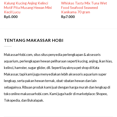
Kalung Kucing Anjing Kelinci
Whiskas Tasty Mix Tuna Wet
Motif Pita Musang Hewan Mini
Food Seafood Seaweed
Kecil Lucu
Kanikama 70 gram
Rp
5.000
Rp
7.000
TENTANG MAKASSAR HOBI
MakassarHobi.com, situs situs penyedia perlengkapan & aksesoris
aquarium, perlengkapan hewan peliharaan seperti kucing, anjing, ikan hias,
kelinci, hamster, sugar glider, dll. Seperti layaknya pet shop di Kota
Makassar, tapi kami juga menyediakan lebih aksesoris aquarium super
lengkap, serta pakan hewan ternak, obat-obatan hewan dan lain
sebagainya. Ribuan produk kami jual dengan harga murah dan lengkap di
toko online makassarhobi.com. Kami juga hadir di marketplace: Shopee,
Tokopedia, dan Bukalapak.