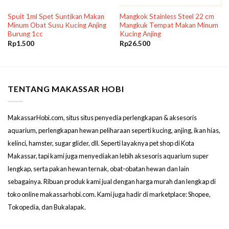
Spuit 1ml Spet Suntikan Makan
Mangkok Stainless Steel 22 cm
Minum Obat Susu Kucing Anjing
Mangkuk Tempat Makan Minum
Burung 1cc
Kucing Anjing
Rp
1.500
Rp
26.500
TENTANG MAKASSAR HOBI
MakassarHobi.com, situs situs penyedia perlengkapan & aksesoris
aquarium, perlengkapan hewan peliharaan seperti kucing, anjing, ikan hias,
kelinci, hamster, sugar glider, dll. Seperti layaknya pet shop di Kota
Makassar, tapi kami juga menyediakan lebih aksesoris aquarium super
lengkap, serta pakan hewan ternak, obat-obatan hewan dan lain
sebagainya. Ribuan produk kami jual dengan harga murah dan lengkap di
toko online makassarhobi.com. Kami juga hadir di marketplace: Shopee,
Tokopedia, dan Bukalapak.