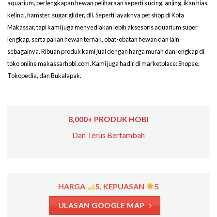
aquarium, perlengkapan hewan peliharaan seperti kucing, anjing, ikan hias,
kelinci, hamster, sugar glider, dll. Seperti layaknya pet shop di Kota
Makassar, tapi kami juga menyediakan lebih aksesoris aquarium super
lengkap, serta pakan hewan ternak, obat-obatan hewan dan lain
sebagainya. Ribuan produk kami jual dengan harga murah dan lengkap di
toko online makassarhobi.com. Kami juga hadir di marketplace: Shopee,
Tokopedia, dan Bukalapak.
8,000+ PRODUK HOBI
Dan Terus Bertambah
HARGA
5, KEPUASAN
5
ULASAN GOOGLE MAP