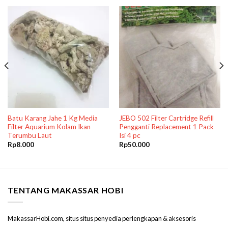
Batu Karang Jahe 1 Kg Media
JEBO 502 Filter Cartridge Refill
Filter Aquarium Kolam Ikan
Pengganti Replacement 1 Pack
Terumbu Laut
Isi 4 pc
Rp
8.000
Rp
50.000
TENTANG MAKASSAR HOBI
MakassarHobi.com, situs situs penyedia perlengkapan & aksesoris