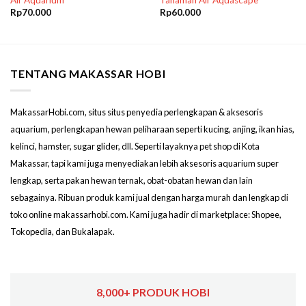
Air Aquarium
Tanaman Air Aquascape
Rp
70.000
Rp
60.000
TENTANG MAKASSAR HOBI
MakassarHobi.com, situs situs penyedia perlengkapan & aksesoris
aquarium, perlengkapan hewan peliharaan seperti kucing, anjing, ikan hias,
kelinci, hamster, sugar glider, dll. Seperti layaknya pet shop di Kota
Makassar, tapi kami juga menyediakan lebih aksesoris aquarium super
lengkap, serta pakan hewan ternak, obat-obatan hewan dan lain
sebagainya. Ribuan produk kami jual dengan harga murah dan lengkap di
toko online makassarhobi.com. Kami juga hadir di marketplace: Shopee,
Tokopedia, dan Bukalapak.
8,000+ PRODUK HOBI