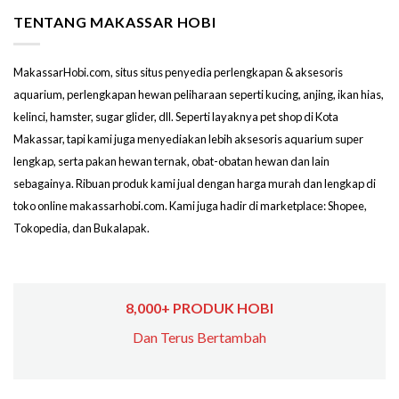
TENTANG MAKASSAR HOBI
MakassarHobi.com, situs situs penyedia perlengkapan & aksesoris
aquarium, perlengkapan hewan peliharaan seperti kucing, anjing, ikan hias,
kelinci, hamster, sugar glider, dll. Seperti layaknya pet shop di Kota
Makassar, tapi kami juga menyediakan lebih aksesoris aquarium super
lengkap, serta pakan hewan ternak, obat-obatan hewan dan lain
sebagainya. Ribuan produk kami jual dengan harga murah dan lengkap di
toko online makassarhobi.com. Kami juga hadir di marketplace: Shopee,
Tokopedia, dan Bukalapak.
8,000+ PRODUK HOBI
Dan Terus Bertambah