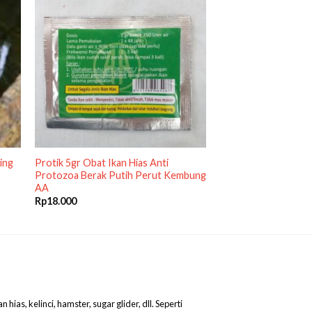
ing
Protik 5gr Obat Ikan Hias Anti
Protozoa Berak Putih Perut Kembung
AA
Rp
18.000
as, kelinci, hamster, sugar glider, dll. Seperti