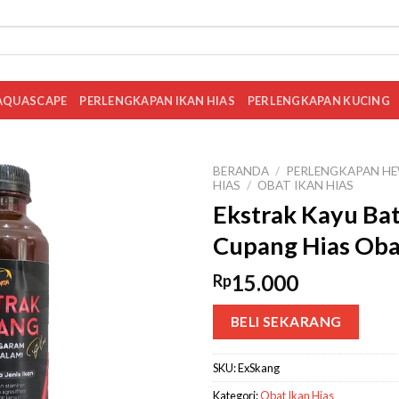
AQUASCAPE
PERLENGKAPAN IKAN HIAS
PERLENGKAPAN KUCING
BERANDA
/
PERLENGKAPAN HE
HIAS
/
OBAT IKAN HIAS
Ekstrak Kayu Ba
Cupang Hias Oba
15.000
Rp
BELI SEKARANG
SKU:
ExSkang
Kategori:
Obat Ikan Hias