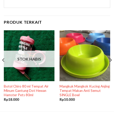
PRODUK TERKAIT
STOK HABIS
Botol Chiro 80 ml Tempat Air
Mangkuk Mangkok Kucing Anjing
Minum Gantung Dot Hewan
Tempat Makan Anti Semut
Hamster Pets 80ml
SINGLE Bowl
Rp
18.000
Rp
10.000