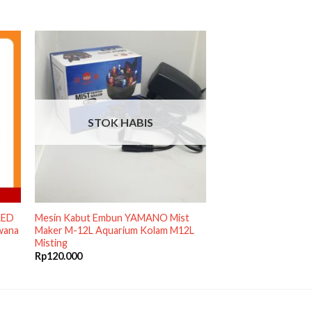
STOK HABIS
LED
Mesin Kabut Embun YAMANO Mist
wana
Maker M-12L Aquarium Kolam M12L
Misting
Rp
120.000