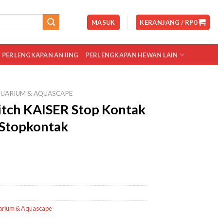
MASUK
KERANJANG /
RP
0
PERLENGKAPAN ANJING
PERLENGKAPAN HEWAN LAIN
UARIUM & AQUASCAPE
itch KAISER Stop Kontak
 Stopkontak
arium & Aquascape