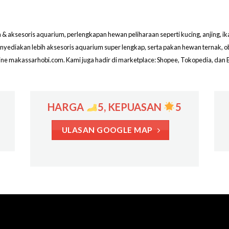
aksesoris aquarium, perlengkapan hewan peliharaan seperti kucing, anjing, ikan hi
menyediakan lebih aksesoris aquarium super lengkap, serta pakan hewan ternak, 
line makassarhobi.com. Kami juga hadir di marketplace: Shopee, Tokopedia, dan 
HARGA
5, KEPUASAN
5
ULASAN GOOGLE MAP