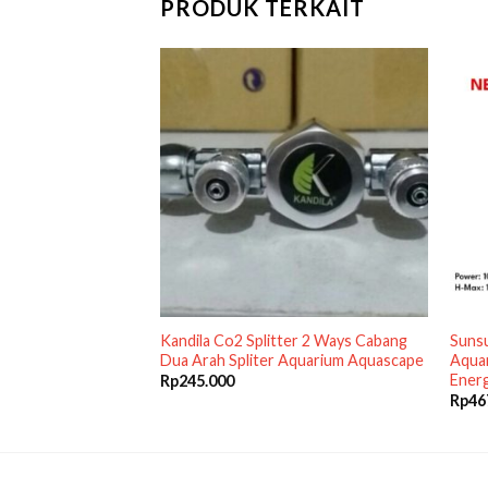
PRODUK TERKAIT
 1L 1 Liter Media
Kandila Co2 Splitter 2 Ways Cabang
Suns
arium Aquascape
Dua Arah Spliter Aquarium Aquascape
Aquar
Energ
Rp
245.000
Rp
46