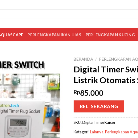
AQUASCAPE
PERLENGKAPAN IKAN HIAS
PERLENGKAPAN KUCING
BERANDA
/
PERLENGKAPAN AQ
Digital Timer Sw
Listrik Otomatis
85.000
Rp
BELI SEKARANG
SKU:
DigitalTimerKaiser
Kategori:
Lainnya
,
Perlengkapan Aqu