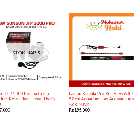
STOK HABIS
un JTP 2000 Pompa Celup
Lampu Kandila Pro Red View 600 
ium Kolam Ikan Hemat Listrik
52 cm Aquarium Ikan Arowana Ar
i
Koki Mayin
7.000
Rp
195.000