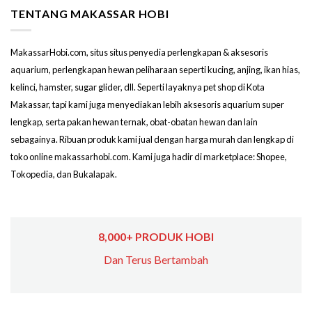
TENTANG MAKASSAR HOBI
MakassarHobi.com, situs situs penyedia perlengkapan & aksesoris
aquarium, perlengkapan hewan peliharaan seperti kucing, anjing, ikan hias,
kelinci, hamster, sugar glider, dll. Seperti layaknya pet shop di Kota
Makassar, tapi kami juga menyediakan lebih aksesoris aquarium super
lengkap, serta pakan hewan ternak, obat-obatan hewan dan lain
sebagainya. Ribuan produk kami jual dengan harga murah dan lengkap di
toko online makassarhobi.com. Kami juga hadir di marketplace: Shopee,
Tokopedia, dan Bukalapak.
8,000+ PRODUK HOBI
Dan Terus Bertambah