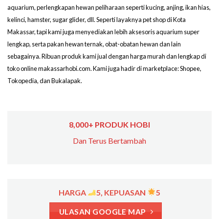
aquarium, perlengkapan hewan peliharaan seperti kucing, anjing, ikan hias,
kelinci, hamster, sugar glider, dll. Seperti layaknya pet shop di Kota
Makassar, tapi kami juga menyediakan lebih aksesoris aquarium super
lengkap, serta pakan hewan ternak, obat-obatan hewan dan lain
sebagainya. Ribuan produk kami jual dengan harga murah dan lengkap di
toko online makassarhobi.com. Kami juga hadir di marketplace: Shopee,
Tokopedia, dan Bukalapak.
8,000+ PRODUK HOBI
Dan Terus Bertambah
HARGA
5, KEPUASAN
5
ULASAN GOOGLE MAP