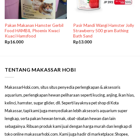
Pakan Makanan Hamster Gerbil
Pasir Mandi Wangi Hamster Jolly
Food HAMBIL Phoenix Kwaci
Strawberry 500 gram Bathing
Kuaci Hamsfood
Bath Sand
Rp
16.000
Rp
13.000
TENTANG MAKASSAR HOBI
MakassarHobi.com, situs situs penyedia perlengkapan & aksesoris
aquarium, perlengkapan hewan peliharaan seperti kucing, anjing, ikan hias,
kelinci, hamster, sugar glider, dll. Seperti layaknya pet shop di Kota
Makassar, tapi kami juga menyediakan lebih aksesoris aquarium super
lengkap, serta pakan hewan ternak, obat-obatan hewan dan lain
sebagainya. Ribuan produk kami jual dengan harga murah dan lengkap di
toko online makassarhobi.com. Kami juga hadir di marketplace: Shopee,