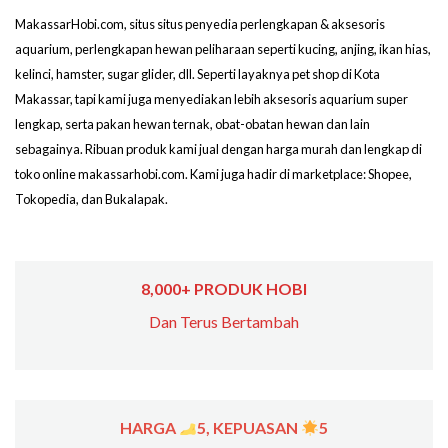
MakassarHobi.com, situs situs penyedia perlengkapan & aksesoris
aquarium, perlengkapan hewan peliharaan seperti kucing, anjing, ikan hias,
kelinci, hamster, sugar glider, dll. Seperti layaknya pet shop di Kota
Makassar, tapi kami juga menyediakan lebih aksesoris aquarium super
lengkap, serta pakan hewan ternak, obat-obatan hewan dan lain
sebagainya. Ribuan produk kami jual dengan harga murah dan lengkap di
toko online makassarhobi.com. Kami juga hadir di marketplace: Shopee,
Tokopedia, dan Bukalapak.
8,000+ PRODUK HOBI
Dan Terus Bertambah
HARGA
5, KEPUASAN
5