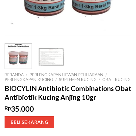
BERANDA
/
PERLENGKAPAN HEWAN PELIHARAAN
/
PERLENGKAPAN KUCING
/
SUPLEMEN KUCING
/
OBAT KUCING
BIOCYLIN Antibiotic Combinations Obat
Antibiotik Kucing Anjing 10gr
35.000
Rp
BELI SEKARANG