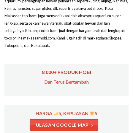
aquarium, perlengkapan hewan peliharaan seperti kucing, anjing, ikan hias,
kelinci, hamster, sugar glider, dll. Seperti layaknya pet shop di Kota
Makassar, tapi kami juga menyediakan lebih aksesoris aquarium super
lengkap, serta pakan hewan ternak, obat-obatan hewan dan lain
sebagainya. Ribuan produk kami jual dengan harga murah dan lengkap di
toko online makassarhobi.com. Kami juga hadir di marketplace: Shopee,
Tokopedia, dan Bukalapak.
8,000+ PRODUK HOBI
Dan Terus Bertambah
HARGA
5, KEPUASAN
5
ULASAN GOOGLE MAP