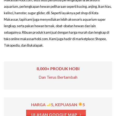
MakassarHobi.com, situs situs penyedia perlengkapan & aksesoris
aquarium, perlengkapan hewan peliharaan seperti kucing, anjing, ikan hias,
kelinci, hamster, sugar glider, dll. Seperti layaknya pet shop di Kota
Makassar, tapi kami juga menyediakan lebih aksesoris aquarium super
lengkap, serta pakan hewan ternak, obat-obatan hewan dan lain
sebagainya. Ribuan produk kami jual dengan harga murah dan lengkap di
toko online makassarhobi.com. Kami juga hadir di marketplace: Shopee,
Tokopedia, dan Bukalapak.
8,000+ PRODUK HOBI
Dan Terus Bertambah
HARGA
5, KEPUASAN
5
ULASAN GOOGLE MAP