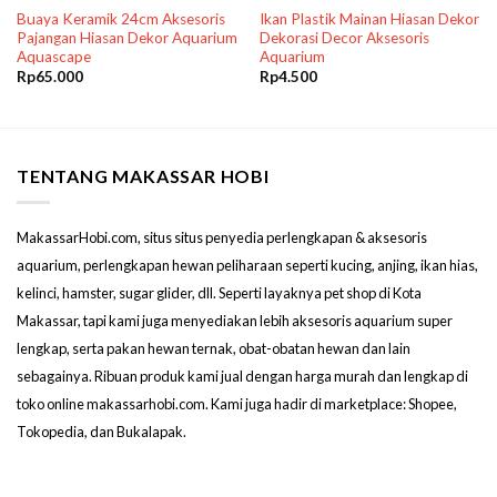
Buaya Keramik 24cm Aksesoris
Ikan Plastik Mainan Hiasan Dekor
Pajangan Hiasan Dekor Aquarium
Dekorasi Decor Aksesoris
Aquascape
Aquarium
Rp
65.000
Rp
4.500
TENTANG MAKASSAR HOBI
MakassarHobi.com, situs situs penyedia perlengkapan & aksesoris
aquarium, perlengkapan hewan peliharaan seperti kucing, anjing, ikan hias,
kelinci, hamster, sugar glider, dll. Seperti layaknya pet shop di Kota
Makassar, tapi kami juga menyediakan lebih aksesoris aquarium super
lengkap, serta pakan hewan ternak, obat-obatan hewan dan lain
sebagainya. Ribuan produk kami jual dengan harga murah dan lengkap di
toko online makassarhobi.com. Kami juga hadir di marketplace: Shopee,
Tokopedia, dan Bukalapak.