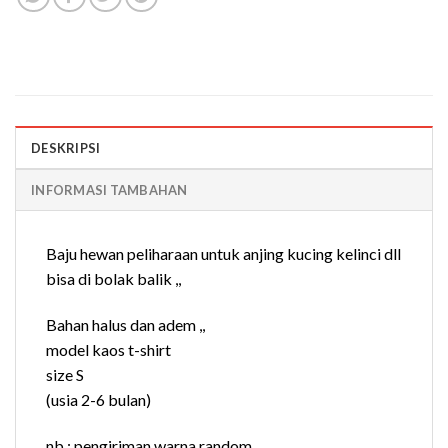
DESKRIPSI
INFORMASI TAMBAHAN
Baju hewan peliharaan untuk anjing kucing kelinci dll
bisa di bolak balik ,,
Bahan halus dan adem ,,
model kaos t-shirt
size S
(usia 2-6 bulan)
nb ; pengiriman warna random