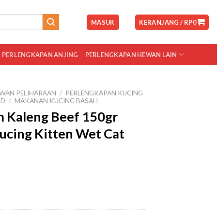
MASUK
KERANJANG /
RP
0
PERLENGKAPAN ANJING
PERLENGKAPAN HEWAN LAIN
WAN PELIHARAAN
/
PERLENGKAPAN KUCING
OD
/
MAKANAN KUCING BASAH
 Kaleng Beef 150gr
cing Kitten Wet Cat