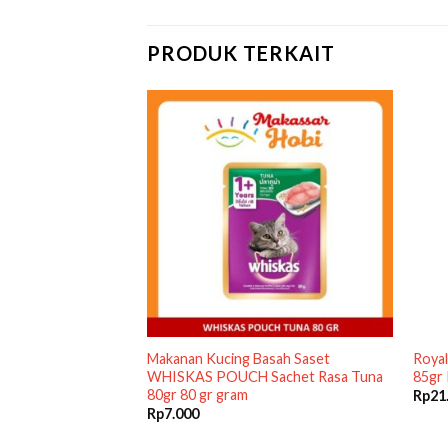
PRODUK TERKAIT
 HABIS
asah Kaleng MY
Makanan Kucing Basah Saset
Royal
00g 400 gr gram
WHISKAS POUCH Sachet Rasa Tuna
85gr
80gr 80 gr gram
Rp
21
Rp
7.000