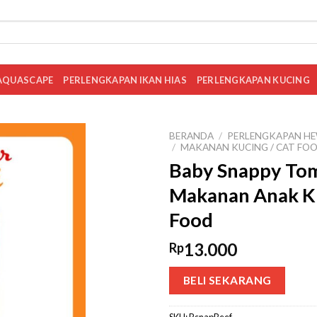
AQUASCAPE
PERLENGKAPAN IKAN HIAS
PERLENGKAPAN KUCING
BERANDA
/
PERLENGKAPAN HE
/
MAKANAN KUCING / CAT FO
Baby Snappy Tom
Makanan Anak Ku
Food
13.000
Rp
BELI SEKARANG
SKU:
BsnapBeef