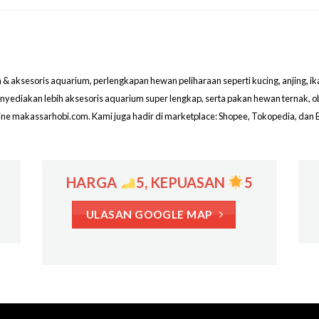
aksesoris aquarium, perlengkapan hewan peliharaan seperti kucing, anjing, ikan hi
menyediakan lebih aksesoris aquarium super lengkap, serta pakan hewan ternak, 
line makassarhobi.com. Kami juga hadir di marketplace: Shopee, Tokopedia, dan 
HARGA
5, KEPUASAN
5
ULASAN GOOGLE MAP