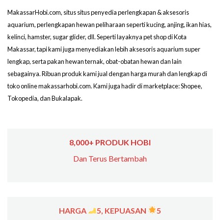
MakassarHobi.com, situs situs penyedia perlengkapan & aksesoris
aquarium, perlengkapan hewan peliharaan seperti kucing, anjing, ikan hias,
kelinci, hamster, sugar glider, dll. Seperti layaknya pet shop di Kota
Makassar, tapi kami juga menyediakan lebih aksesoris aquarium super
lengkap, serta pakan hewan ternak, obat-obatan hewan dan lain
sebagainya. Ribuan produk kami jual dengan harga murah dan lengkap di
toko online makassarhobi.com. Kami juga hadir di marketplace: Shopee,
Tokopedia, dan Bukalapak.
8,000+ PRODUK HOBI
Dan Terus Bertambah
HARGA
5, KEPUASAN
5