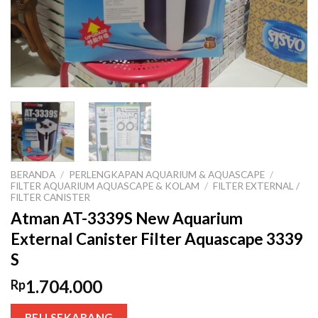
BERANDA
/
PERLENGKAPAN AQUARIUM & AQUASCAPE
/
FILTER AQUARIUM AQUASCAPE & KOLAM
/
FILTER EXTERNAL /
FILTER CANISTER
Atman AT-3339S New Aquarium
External Canister Filter Aquascape 3339
S
1.704.000
Rp
BELI SEKARANG