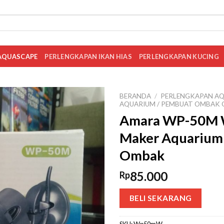
AQUASCAPE
PERLENGKAPAN IKAN HIAS
PERLENGKAPAN KUCING
BERANDA
/
PERLENGKAPAN AQ
AQUARIUM / PEMBUAT OMBAK
Amara WP-50M 
Maker Aquarium
Ombak
85.000
Rp
BELI SEKARANG
SKU:
Wp50mW