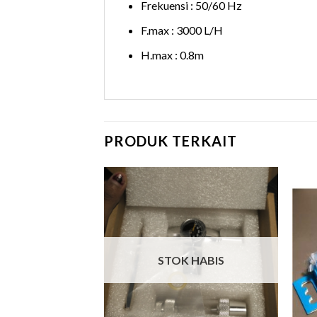
Frekuensi : 50/60 Hz
F.max : 3000 L/H
H.max : 0.8m
PRODUK TERKAIT
 HABIS
STOK HABIS