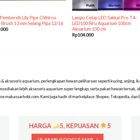
 Pembersih Lily Pipe Chihiros
Lampu Celup LED Sakkai Pro T4-
 Brush 13 mm Selang Pipa 12/16
LED100 Biru Aquarium 100cm
Akuarium 100 cm
.000
Rp
104.000
aksesoris aquarium, perlengkapan hewan peliharaan seperti kucing, anjing, ikan hi
menyediakan lebih aksesoris aquarium super lengkap, serta pakan hewan ternak, 
line makassarhobi.com. Kami juga hadir di marketplace: Shopee, Tokopedia, dan 
HARGA
5, KEPUASAN
5
ULASAN GOOGLE MAP