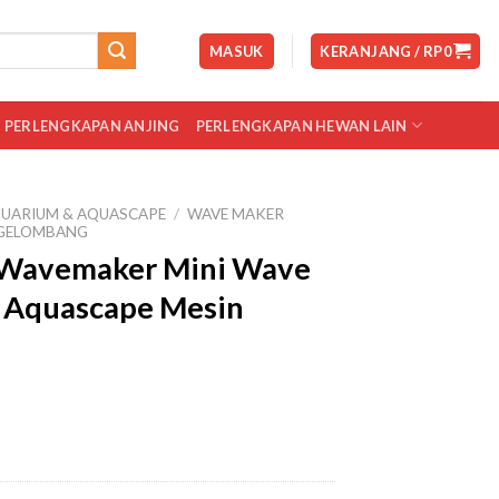
MASUK
KERANJANG /
RP
0
PERLENGKAPAN ANJING
PERLENGKAPAN HEWAN LAIN
UARIUM & AQUASCAPE
/
WAVE MAKER
 GELOMBANG
Wavemaker Mini Wave
 Aquascape Mesin