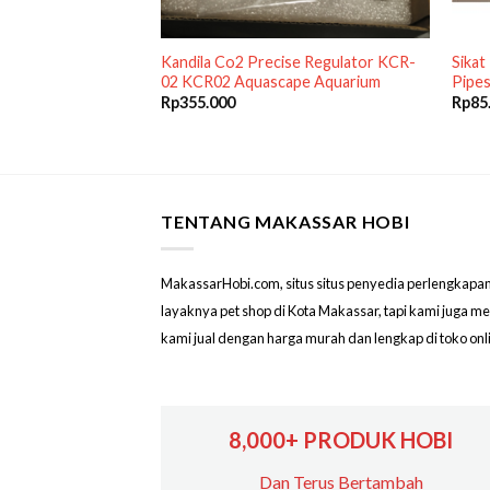
un YAMANO Mist
Kandila Co2 Precise Regulator KCR-
Sikat
rium Kolam M12L
02 KCR02 Aquascape Aquarium
Pipes
Rp
355.000
Rp
85
TENTANG MAKASSAR HOBI
MakassarHobi.com, situs situs penyedia perlengkapan & 
layaknya pet shop di Kota Makassar, tapi kami juga 
kami jual dengan harga murah dan lengkap di toko on
8,000+ PRODUK HOBI
Dan Terus Bertambah