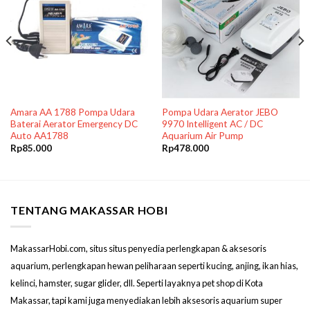
Amara AA 1788 Pompa Udara
Pompa Udara Aerator JEBO
Baterai Aerator Emergency DC
9970 Intelligent AC / DC
Auto AA1788
Aquarium Air Pump
Rp
85.000
Rp
478.000
TENTANG MAKASSAR HOBI
MakassarHobi.com, situs situs penyedia perlengkapan & aksesoris
aquarium, perlengkapan hewan peliharaan seperti kucing, anjing, ikan hias,
kelinci, hamster, sugar glider, dll. Seperti layaknya pet shop di Kota
Makassar, tapi kami juga menyediakan lebih aksesoris aquarium super