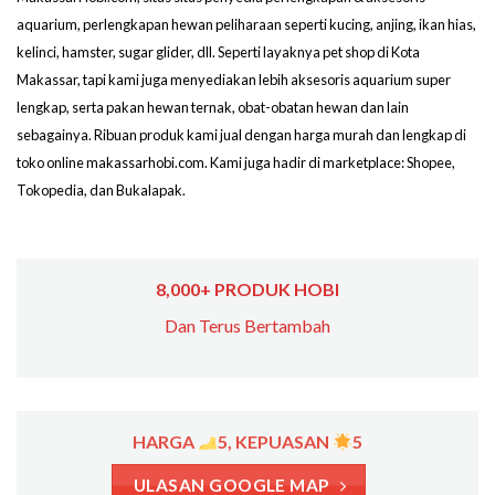
aquarium, perlengkapan hewan peliharaan seperti kucing, anjing, ikan hias,
kelinci, hamster, sugar glider, dll. Seperti layaknya pet shop di Kota
Makassar, tapi kami juga menyediakan lebih aksesoris aquarium super
lengkap, serta pakan hewan ternak, obat-obatan hewan dan lain
sebagainya. Ribuan produk kami jual dengan harga murah dan lengkap di
toko online makassarhobi.com. Kami juga hadir di marketplace: Shopee,
Tokopedia, dan Bukalapak.
8,000+ PRODUK HOBI
Dan Terus Bertambah
HARGA
5, KEPUASAN
5
ULASAN GOOGLE MAP