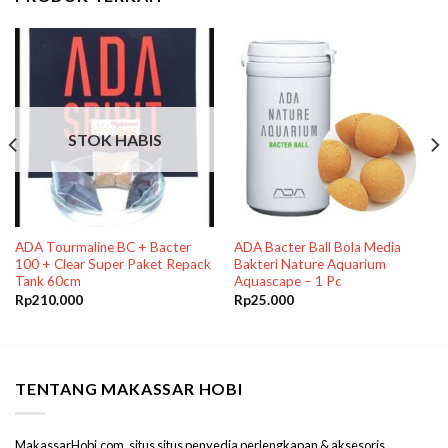
STOK HABIS
ADA Tourmaline BC + Bacter
ADA Bacter Ball Bola Media
100 + Clear Super Paket Repack
Bakteri Nature Aquarium
Tank 60cm
Aquascape – 1 Pc
Rp
210.000
Rp
25.000
TENTANG MAKASSAR HOBI
MakassarHobi.com, situs situs penyedia perlengkapan & aksesoris